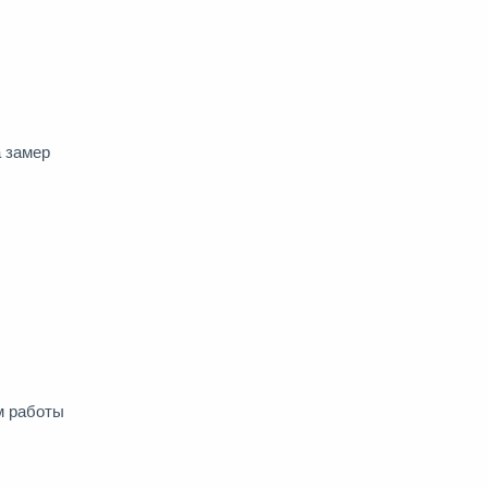
а замер
м работы