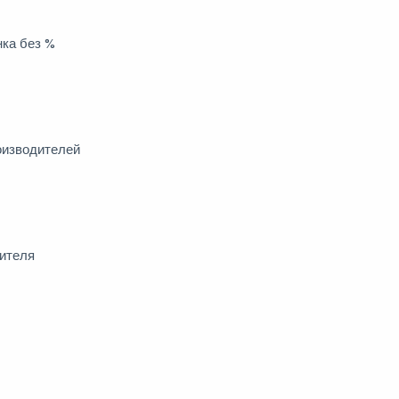
нка без %
оизводителей
дителя