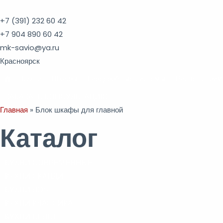
Перейти
Кухни на заказ в Красноярске
Шкафы на заказ в Красноярске
к
+7 (391)
232 60 42
содержимому
+7 904 890 60 42
mk-savio@ya.ru
Красноярск
Кухни
Шкафы
Гардеробные системы
Расчёт стоим
ЗАКАЗАТЬ КОНСУЛЬТАЦИЮ
Главная
»
Блок шкафы для главной
Каталог
КУХНИ СОВРЕМЕННЫЕ
КУХНИ СКАНДИ
КУХНИ ЛОФТ
КУХНИ КЛАССИКА
КУХНИ БЕЛЫЕ