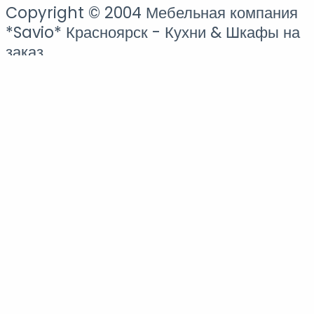
Copyright © 2004 Мебельная компания
*Savio* Красноярск - Кухни & Шкафы на
заказ
Заполните форму
В ближайшее время вам позвонит менеджер и ответит на все
интересующие вопросы
Имя
Телефон
ЗАКАЗАТЬ КОНСУЛЬТАЦИЮ
Мы производим уют для вашего дома
Exclusive
Фотореалистичный 3D проект
Вашей мебели
Бесплатно
Ещё больше возможностей с
Яндекс Сплит
платите частями
до
24 месяцев
Выгодная
Рассрочка на 3 месяца
от нашей компании.
Без Банка
Без %
Вы можете рассчитать стоимость мебели не
выходя из дома... Напишите нам в
Max
или