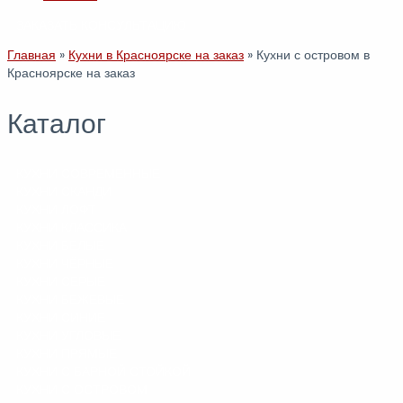
ЗАКАЗАТЬ КОНСУЛЬТАЦИЮ
Главная
»
Кухни в Красноярске на заказ
»
Кухни с островом в
Красноярске на заказ
Каталог
КУХНИ СОВРЕМЕННЫЕ
КУХНИ СКАНДИ
КУХНИ ЛОФТ
КУХНИ КЛАССИКА
КУХНИ БЕЛЫЕ
КУХНИ ЧЁРНЫЕ
КУХНИ СЕРЫЕ
КУХНИ БЕЖЕВЫЕ
КУХНИ СИНИЕ
КУХНИ УГЛОВЫЕ
КУХНИ ПРЯМЫЕ
КУХНИ С БАРНОЙ СТОЙКОЙ
КУХНИ С ОСТРОВОМ