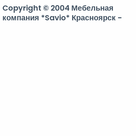
Copyright © 2004 Мебельная
компания *Savio* Красноярск -
Кухни & Шкафы на заказ
Заполните форму
В ближайшее время вам позвонит менеджер и ответит на все
интересующие вопросы
Имя
Телефон
ЗАКАЗАТЬ КОНСУЛЬТАЦИЮ
Мы производим уют для вашего дома
Exclusive
Фотореалистичный 3D проект
Вашей мебели
Бесплатно
Ещё больше возможностей с
Яндекс Сплит
платите частями
до
24 месяцев
Выгодная
Рассрочка на 3 месяца
от нашей компании.
Без Банка
Без %
Вы можете рассчитать стоимость мебели не выходя из дома...
Напишите нам в
Max
или
Telegram