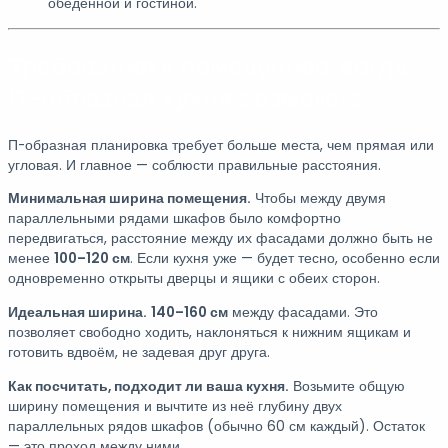
обеденной и гостиной.
Требования к помещению: когда
П-образная кухня возможна
П-образная планировка требует больше места, чем прямая или
угловая. И главное — соблюсти правильные расстояния.
Минимальная ширина помещения.
Чтобы между двумя
параллельными рядами шкафов было комфортно
передвигаться, расстояние между их фасадами должно быть не
менее
100–120 см
. Если кухня уже — будет тесно, особенно если
одновременно открыты дверцы и ящики с обеих сторон.
Идеальная ширина.
140–160 см
между фасадами. Это
позволяет свободно ходить, наклоняться к нижним ящикам и
готовить вдвоём, не задевая друг друга.
Как посчитать, подходит ли ваша кухня.
Возьмите общую
ширину помещения и вычтите из неё глубину двух
параллельных рядов шкафов (обычно 60 см каждый). Остаток
— это проход между ними.